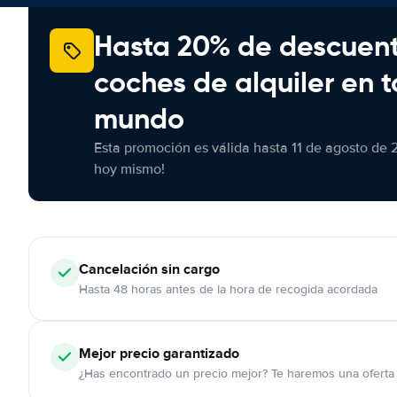
Hasta 20% de descuen
coches de alquiler en t
mundo
Esta promoción es válida hasta 11 de agosto de 
hoy mismo!
Cancelación
sin cargo
Hasta 48 horas antes de la hora de recogida acordada
Mejor precio garantizado
¿Has encontrado un precio mejor? Te haremos una oferta 