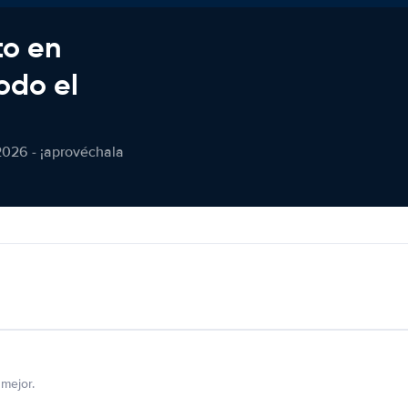
to en
odo el
2026 - ¡aprovéchala
mejor.