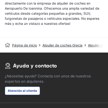
directamente con la empresa de alquiler de coches en
Aeropuerto De Ioannina. Ofrecemos una amplia variedad de
vehículos desde categorías pequeñas a grandes, SUV,
furgonetas de pasajeros o vehículos especiales. No esperes
más y echa un vistazo a nuestras ofertas!
Página de inicio
Alquiler de coches Grecia
Alquiler de 
Ayuda y contacto
¿Necesitas ayuda? Contacta con unos de nuestros
expertos en alquileres.
Atención al cliente