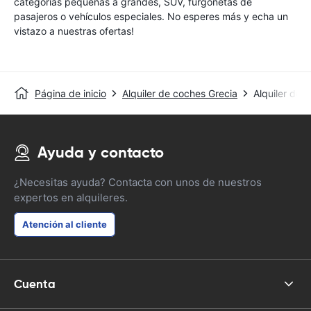
categorías pequeñas a grandes, SUV, furgonetas de
pasajeros o vehículos especiales. No esperes más y echa un
vistazo a nuestras ofertas!
Página de inicio
Alquiler de coches Grecia
Alquiler de 
Ayuda y contacto
¿Necesitas ayuda? Contacta con unos de nuestros
expertos en alquileres.
Atención al cliente
Cuenta