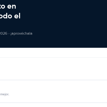
to en
odo el
2026 - ¡aprovéchala
mejor.