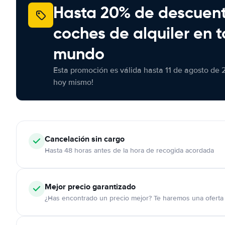
Hasta 20% de descuen
coches de alquiler en t
mundo
Esta promoción es válida hasta 11 de agosto de 
hoy mismo!
Cancelación
sin cargo
Hasta 48 horas antes de la hora de recogida acordada
Mejor precio garantizado
¿Has encontrado un precio mejor? Te haremos una oferta 