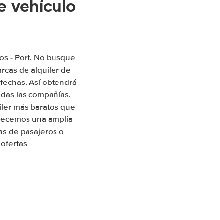
e vehículo
os - Port. No busque
rcas de alquiler de
 fechas. Así obtendrá
odas las compañías.
iler más baratos que
Ofrecemos una amplia
as de pasajeros o
ofertas!