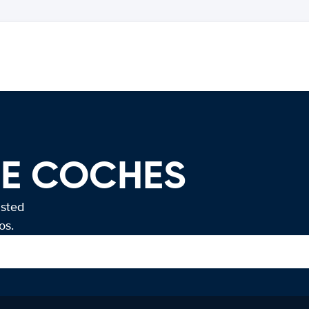
DE COCHES
usted
os.