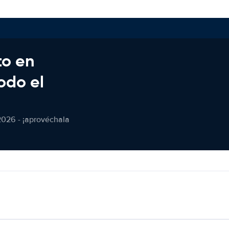
to en
odo el
2026 - ¡aprovéchala