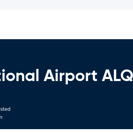
ional Airport AL
usted
n