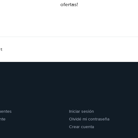
ofertas!
rt
uentes
Iniciar sesión
nte
Olvidé mi contraseña
Crear cuenta