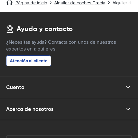
Página de inicio
Alquiler de coches Grecia
Alquiler de 
Ayuda y contacto
¿Necesitas ayuda? Contacta con unos de nuestros
expertos en alquileres.
Atención al cliente
Cuenta
Acerca de nosotros