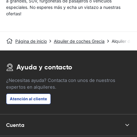
a grandes, SUV, furgonetas de pasajeros o vehículos
especiales. No esperes más y echa un vistazo a nuestras
ofertas!
Página de inicio
Alquiler de coches Grecia
Alquiler de 
Ayuda y contacto
¿Necesitas ayuda? Contacta con unos de nuestros
expertos en alquileres.
Atención al cliente
Cuenta