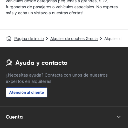
vehículos desde categorías pequeñas a grandes, SUV,
furgonetas de pasajeros o vehículos especiales. No esperes
más y echa un vistazo a nuestras ofertas!
Página de inicio
Alquiler de coches Grecia
Alquiler de 
Ayuda y contacto
¿Necesitas ayuda? Contacta con unos de nuestros
expertos en alquileres.
Atención al cliente
Cuenta