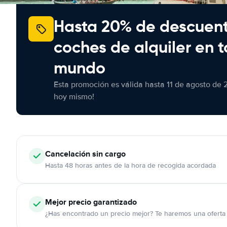
Hasta 20% de descuen
coches de alquiler en t
mundo
Esta promoción es válida hasta 11 de agosto de 
hoy mismo!
Cancelación
sin cargo
Hasta 48 horas antes de la hora de recogida acordada
Mejor precio garantizado
¿Has encontrado un precio mejor? Te haremos una oferta 