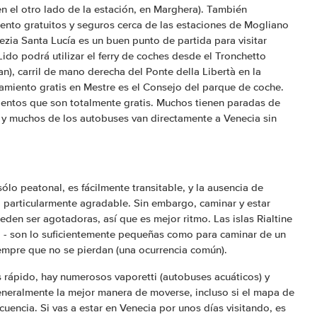
n el otro lado de la estación, en Marghera). También
ento gratuitos y seguros cerca de las estaciones de Mogliano
zia Santa Lucía es un buen punto de partida para visitar
Lido podrá utilizar el ferry de coches desde el Tronchetto
ían), carril de mano derecha del Ponte della Libertà en la
amiento gratis en Mestre es el Consejo del parque de coche.
ientos que son totalmente gratis. Muchos tienen paradas de
, y muchos de los autobuses van directamente a Venecia sin
ólo peatonal, es fácilmente transitable, y la ausencia de
a particularmente agradable. Sin embargo, caminar y estar
den ser agotadoras, así que es mejor ritmo. Las islas Rialtine
cia - son lo suficientemente pequeñas como para caminar de un
iempre que no se pierdan (una ocurrencia común).
rápido, hay numerosos vaporetti (autobuses acuáticos) y
generalmente la mejor manera de moverse, incluso si el mapa de
cuencia. Si vas a estar en Venecia por unos días visitando, es