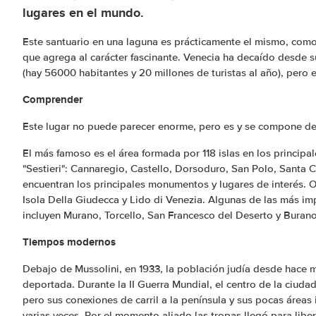
lugares en el mundo.
Este santuario en una laguna es prácticamente el mismo, como 
que agrega al carácter fascinante. Venecia ha decaído desde s
(hay 56000 habitantes y 20 millones de turistas al año), pero 
Comprender
Este lugar no puede parecer enorme, pero es y se compone de
El más famoso es el área formada por 118 islas en los principa
"Sestieri": Cannaregio, Castello, Dorsoduro, San Polo, Santa 
encuentran los principales monumentos y lugares de interés. Ot
Isola Della Giudecca y Lido di Venezia. Algunas de las más imp
incluyen Murano, Torcello, San Francesco del Deserto y Burano
Tiempos modernos
Debajo de Mussolini, en 1933, la población judía desde hace 
deportada. Durante la II Guerra Mundial, el centro de la ciu
pero sus conexiones de carril a la península y sus pocas áreas
varias veces. Por el momento aliado las tropas llegó para liber