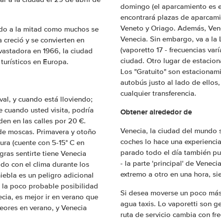
domingo (el aparcamiento es e
encontrará plazas de aparcami
Veneto y Oriago. Además, Vene
ido a la mitad como muchos se
Venecia. Sin embargo, va a la 
a creció y se convierten en
(vaporetto 17 - frecuencias var
vastadora en 1966, la ciudad
ciudad. Otro lugar de estacion
turísticos en Europa.
Los "Gratuito" son estacionam
autobús justo al lado de ellos
cualquier transferencia.
al, y cuando está lloviendo;
 cuando usted visita, podría
Obtener alrededor de
en en las calles por 20 €.
Venecia, la ciudad del mundo s
de moscas. Primavera y otoño
coches lo hace una experienci
ra (cuente con 5-15° C en
parado todo el día también pue
gras sentirte tiene Venecia
- la parte 'principal' de Vene
ado con el clima durante los
extremo a otro en una hora, s
iebla es un peligro adicional
n la poco probable posibilidad
Si desea moverse un poco más 
cia, es mejor ir en verano que
agua taxis. Lo vaporetti son 
eores en verano, y Venecia
ruta de servicio cambia con fre