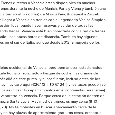
 Trenes directos a Venecia están disponibles en muchos
trenes durante la noche de Munich, París y Viena y también una
cia tren (cuatro noches) de Moscú Kiev, Budapest y Zagreb.
 llegar a Venecia en tren es con el legendario Venice Simplon-
estión local puede hacer reservas y cuidar de todas las
uando llegas. Venecia está bien conectada con la red de trenes
sólo unas pocas horas de distancia. También hay algunos
es en el sur de Italia, aunque desde 2012 la mayoría de los
 lejos occidental de Venecia, pero permanecen estacionados
azzale Roma o Tronchetto - Parque de coche más grande de
s allá de este punto--y nunca fueron, incluso antes de los
muy muy caro aquí (€26/ 12h, 30 €/ 24h) y los tacos pueden ser
va es utilizar los aparcamientos en el continente (terra ferma)
 vaporetto en Venecia. Parque cerca de la estación de tren de
nezia Santa Lucía; Hay muchos trenes, es muy cerca (8-10
1,20). No te molestes en buscar aparcamiento cerca de la
ay no hay plazas de aparcamiento gratuitos cerca, excepto el