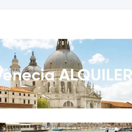
 Venecia ALQUILE
usted
n