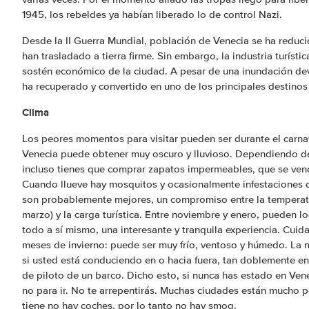
1945, los rebeldes ya habían liberado lo de control Nazi.
Desde la II Guerra Mundial, población de Venecia se ha reduc
han trasladado a tierra firme. Sin embargo, la industria turístic
sostén económico de la ciudad. A pesar de una inundación de
ha recuperado y convertido en uno de los principales destinos 
Clima
Los peores momentos para visitar pueden ser durante el carnav
Venecia puede obtener muy oscuro y lluvioso. Dependiendo de
incluso tienes que comprar zapatos impermeables, que se vend
Cuando llueve hay mosquitos y ocasionalmente infestaciones 
son probablemente mejores, un compromiso entre la temperatu
marzo) y la carga turística. Entre noviembre y enero, pueden lo
todo a sí mismo, una interesante y tranquila experiencia. Cuid
meses de invierno: puede ser muy frío, ventoso y húmedo. La n
si usted está conduciendo en o hacia fuera, tan doblemente e
de piloto de un barco. Dicho esto, si nunca has estado en Vene
no para ir. No te arrepentirás. Muchas ciudades están mucho p
tiene no hay coches, por lo tanto no hay smog.