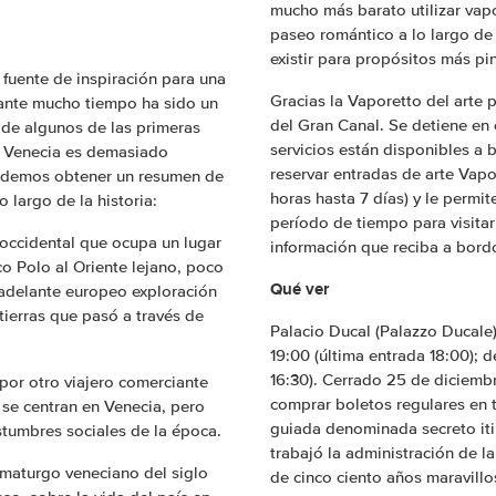
mucho más barato utilizar vapo
paseo romántico a lo largo de
existir para propósitos más pi
fuente de inspiración para una
Gracias la Vaporetto del arte 
ante mucho tiempo ha sido un
del Gran Canal. Se detiene en
 de algunos de las primeras
servicios están disponibles a
 en Venecia es demasiado
reservar entradas de arte Vapo
podemos obtener un resumen de
horas hasta 7 días) y le permi
 largo de la historia:
período de tiempo para visita
 occidental que ocupa un lugar
información que reciba a bord
o Polo al Oriente lejano, poco
Qué ver
 adelante europeo exploración
ierras que pasó a través de
Palacio Ducal (Palazzo Ducale),
19:00 (última entrada 18:00); d
16:30). Cerrado 25 de diciembre
por otro viajero comerciante
comprar boletos regulares en t
 se centran en Venecia, pero
guiada denominada secreto itin
stumbres sociales de la época.
trabajó la administración de l
maturgo veneciano del siglo
de cinco ciento años maravillos