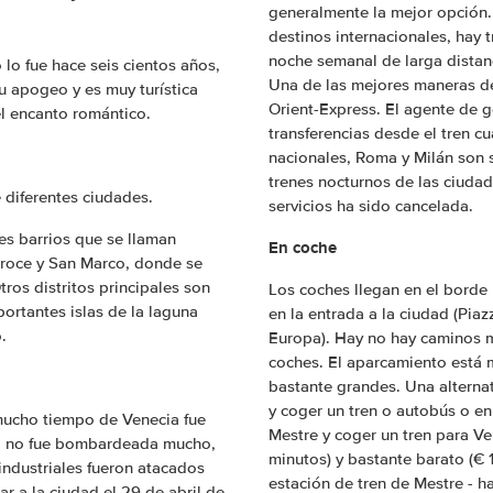
generalmente la mejor opción.
destinos internacionales, hay 
noche semanal de larga distan
lo fue hace seis cientos años,
Una de las mejores maneras de
u apogeo y es muy turística
Orient-Express. El agente de g
el encanto romántico.
transferencias desde el tren c
nacionales, Roma y Milán son 
trenes nocturnos de las ciudad
 diferentes ciudades.
servicios ha sido cancelada.
les barrios que se llaman
En coche
Croce y San Marco, donde se
ros distritos principales son
Los coches llegan en el borde
ortantes islas de la laguna
en la entrada a la ciudad (Pi
.
Europa). Hay no hay caminos má
coches. El aparcamiento está 
bastante grandes. Una alternati
y coger un tren o autobús o en
mucho tiempo de Venecia fue
Mestre y coger un tren para Ve
dad no fue bombardeada mucho,
minutos) y bastante barato (€ 
 industriales fueron atacados
estación de tren de Mestre - h
ar a la ciudad el 29 de abril de