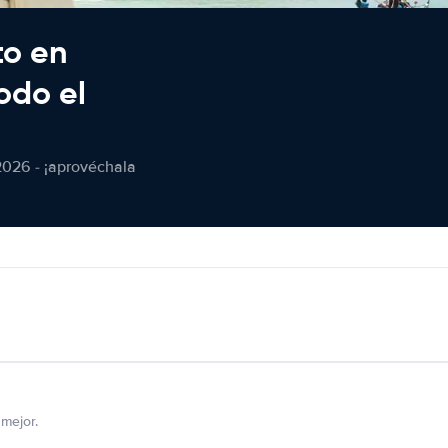
to en
odo el
2026 - ¡aprovéchala
mejor.