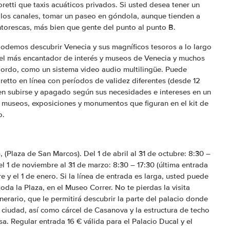
retti que taxis acuáticos privados. Si usted desea tener un
 los canales, tomar un paseo en góndola, aunque tienden a
ntorescas, más bien que gente del punto al punto B.
podemos descubrir Venecia y sus magníficos tesoros a lo largo
 el más encantador de interés y museos de Venecia y muchos
 bordo, como un sistema video audio multilingüe. Puede
retto en línea con períodos de validez diferentes (desde 12
ten subirse y apagado según sus necesidades e intereses en un
r museos, exposiciones y monumentos que figuran en el kit de
o.
 (Plaza de San Marcos). Del 1 de abril al 31 de octubre: 8:30 –
el 1 de noviembre al 31 de marzo: 8:30 – 17:30 (última entrada
 y el 1 de enero. Si la línea de entrada es larga, usted puede
oda la Plaza, en el Museo Correr. No te pierdas la visita
erario, que le permitirá descubrir la parte del palacio donde
a ciudad, así como cárcel de Casanova y la estructura de techo
a. Regular entrada 16 € válida para el Palacio Ducal y el