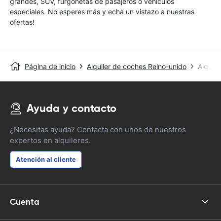
grandes, SUV, furgonetas de pasajeros o vehículos
especiales. No esperes más y echa un vistazo a nuestras
ofertas!
Página de inicio
Alquiler de coches Reino-unido
Alquil
Ayuda y contacto
¿Necesitas ayuda? Contacta con unos de nuestros
expertos en alquileres.
Atención al cliente
Cuenta