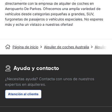
directamente con la empresa de alquiler de coches en
Aeropuerto De Parkes. Ofrecemos una amplia variedad de
vehículos desde categorías pequeñas a grandes, SUV,
furgonetas de pasajeros o vehículos especiales. No esperes
más y echa un vistazo a nuestras ofertas!
Página de inicio
Alquiler de coches Australia
Alquiler d
Ayuda y contacto
¿Necesitas ayuda? Contacta con unos de nuestros
expertos en alquileres.
Atención al cliente