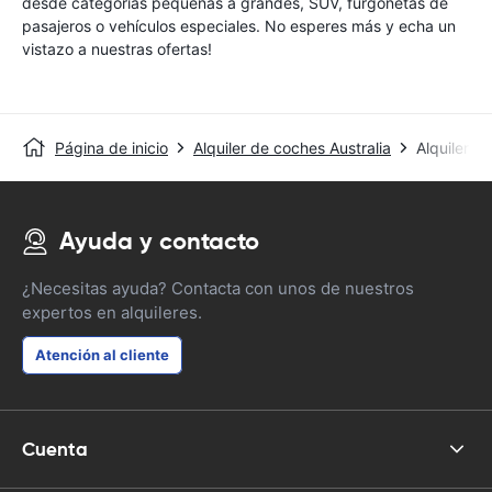
desde categorías pequeñas a grandes, SUV, furgonetas de
pasajeros o vehículos especiales. No esperes más y echa un
vistazo a nuestras ofertas!
Página de inicio
Alquiler de coches Australia
Alquiler d
Ayuda y contacto
¿Necesitas ayuda? Contacta con unos de nuestros
expertos en alquileres.
Atención al cliente
Cuenta