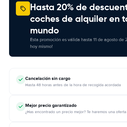
Hasta 20% de descuen
coches de alquiler en t
mundo
Esta promoción es válida hasta 11 de agosto de 
hoy mismo!
Cancelación
sin cargo
Hasta 48 horas antes de la hora de recogida acordada
Mejor precio garantizado
¿Has encontrado un precio mejor? Te haremos una oferta 