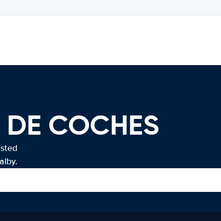
R DE COCHES
usted
alby.