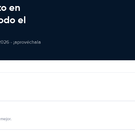
to en
odo el
2026 - ¡aprovéchala
mejor.