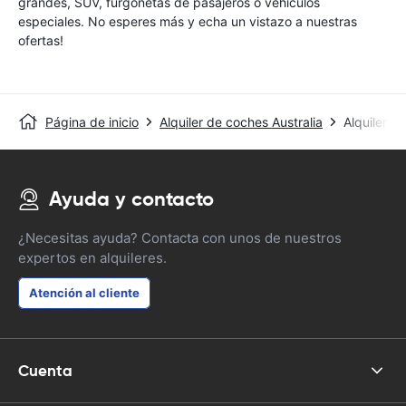
grandes, SUV, furgonetas de pasajeros o vehículos
especiales. No esperes más y echa un vistazo a nuestras
ofertas!
Página de inicio
Alquiler de coches Australia
Alquiler 
Ayuda y contacto
¿Necesitas ayuda? Contacta con unos de nuestros
expertos en alquileres.
Atención al cliente
Cuenta