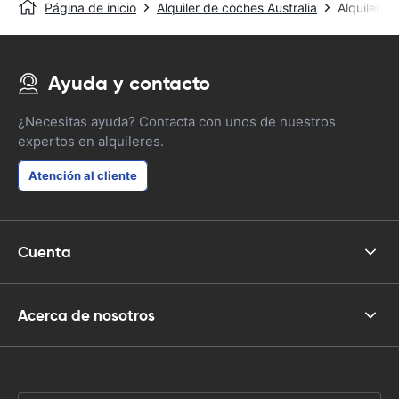
Página de inicio
Alquiler de coches Australia
Alquiler d
Ayuda y contacto
¿Necesitas ayuda? Contacta con unos de nuestros
expertos en alquileres.
Atención al cliente
Cuenta
Acerca de nosotros