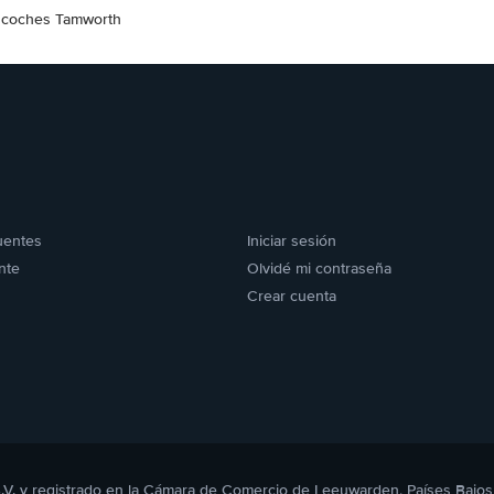
e coches Tamworth
uentes
Iniciar sesión
nte
Olvidé mi contraseña
Crear cuenta
B.V. y registrado en la Cámara de Comercio de Leeuwarden, Países Bajos