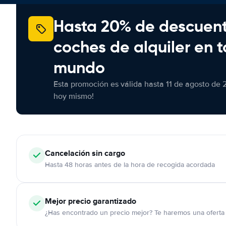
Hasta 20% de descuen
coches de alquiler en t
mundo
Esta promoción es válida hasta 11 de agosto de 
hoy mismo!
Cancelación
sin cargo
Hasta 48 horas antes de la hora de recogida acordada
Mejor precio garantizado
¿Has encontrado un precio mejor? Te haremos una oferta 