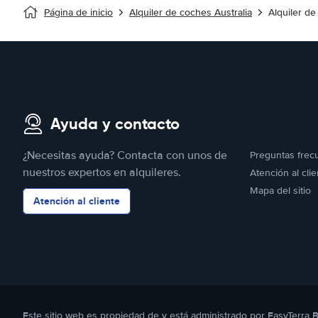
Página de inicio
Alquiler de coches Australia
Alquiler d
Ayuda y contacto
¿Necesitas ayuda? Contacta con unos de
Preguntas frec
nuestros expertos en alquileres.
Atención al clie
Mapa del sitio
Atención al cliente
Este sitio web es propiedad de y está administrado por EasyTerra 