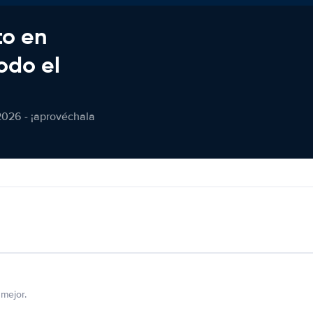
to en
odo el
2026 - ¡aprovéchala
mejor.