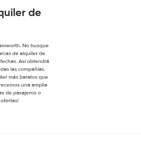
uiler de
 Tamworth. No busque
rcas de alquiler de
 fechas. Así obtendrá
odas las compañías.
iler más baratos que
frecemos una amplia
as de pasajeros o
ofertas!